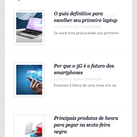
O guia definitivo para
escolher seu primeiro laptop
11/04/2023 ,8427 Visualizações
Se você está procurando seu primeiro
laptop, pode estar se sentindo
sobrecarregado. Existem tantas
opções por aí que pode ser difícil
saber por onde começar. Felizmente,
reunimos este g...
Por que o 5G é o futuro dos
smartphones
11/04/2023 ,8560 Visualizações
Estamos à beira de uma nova era na
tecnologia sem fio. A próxima
geração de redes celulares,
conhecida como 5G, promete
fornecer uma grande atualização em
relação às atuais redes 4G LTE. Com
velocidades máximas de...
Principais produtos de honra
para pegar na sexta-feira
negra