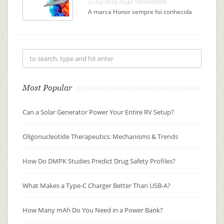
11/04/2023 ,8530 Visualizações
A marca Honor sempre foi conhecida
por seus produtos acessíveis e de
qualidade. E nesta Black Friday, eles
estão oferecendo algumas ofertas
incríveis em seus itens de primeira
linha! Se você está no mercado f...
Most Popular
Can a Solar Generator Power Your Entire RV Setup?
Oligonucleotide Therapeutics: Mechanisms & Trends
How Do DMPK Studies Predict Drug Safety Profiles?
What Makes a Type-C Charger Better Than USB-A?
How Many mAh Do You Need in a Power Bank?