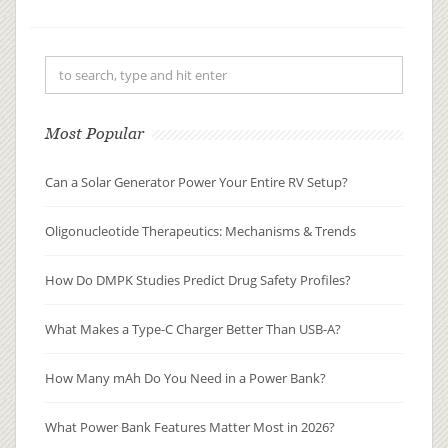
qualidade. E nesta Black Friday, eles
estão oferecendo algumas ofertas
incríveis em seus itens de primeira
linha! Se você está no mercado f...
Most Popular
Can a Solar Generator Power Your Entire RV Setup?
Oligonucleotide Therapeutics: Mechanisms & Trends
How Do DMPK Studies Predict Drug Safety Profiles?
What Makes a Type-C Charger Better Than USB-A?
How Many mAh Do You Need in a Power Bank?
What Power Bank Features Matter Most in 2026?