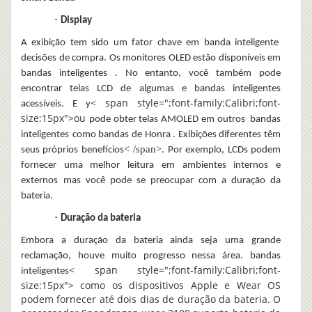
·
Display
A exibição tem sido um fator chave em
banda inteligente
decisões de compra. Os monitores OLED estão disponíveis em
bandas inteligentes
. No entanto, você também pode
encontrar telas LCD de
algumas e bandas inteligentes
< span style=";font-family:Calibri;font-
acessíveis
.
E y
size:15px">ou
pode
obter telas AMOLED em
outros
bandas
inteligentes
como bandas de Honra
.
Exibições diferentes têm
< /span>
seus próprios benefícios
.
Por exemplo,
LCDs podem
fornecer uma melhor leitura em ambientes internos e
externos
mas você pode se preocupar com a duração da
bateria
.
·
Duração da bateria
Embora a duração da bateria ainda seja uma grande
reclamação, houve muito progresso nessa área.
bandas
< span style=";font-family:Calibri;font-
inteligentes
size:15px"> como os dispositivos Apple e Wear OS
podem fornecer até dois dias de duração da bateria. O