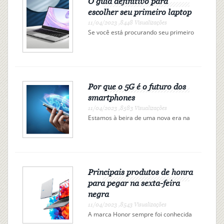
O guia definitivo para
escolher seu primeiro laptop
11/04/2023 ,8448 Visualizações
Se você está procurando seu primeiro
laptop, pode estar se sentindo
sobrecarregado. Existem tantas
opções por aí que pode ser difícil
saber por onde começar. Felizmente,
reunimos este g...
Por que o 5G é o futuro dos
smartphones
11/04/2023 ,8583 Visualizações
Estamos à beira de uma nova era na
tecnologia sem fio. A próxima
geração de redes celulares,
conhecida como 5G, promete
fornecer uma grande atualização em
relação às atuais redes 4G LTE. Com
velocidades máximas de...
Principais produtos de honra
para pegar na sexta-feira
negra
11/04/2023 ,8543 Visualizações
A marca Honor sempre foi conhecida
por seus produtos acessíveis e de