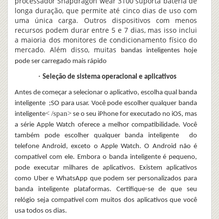
processador Snapdragon wear 3100 suporta bateria de
longa duração, que permite até cinco dias de uso com
uma única carga. Outros dispositivos com menos
recursos podem durar entre 5 e 7 dias, mas isso inclui
a maioria dos monitores de condicionamento físico do
mercado. Além disso, muitas
bandas inteligentes
hoje
pode ser carregado mais rápido
·
Seleção de sistema operacional e aplicativos
Antes de começar a selecionar o aplicativo, escolha qual
banda
inteligente
;SO para usar. Você pode escolher qualquer
banda
< /span>
inteligente
se o seu iPhone for executado no iOS, mas
a série Apple Watch oferece a melhor compatibilidade. Você
também pode escolher qualquer
banda inteligente
do
telefone Android, exceto o Apple Watch. O Android não é
compatível com ele.
Embora o
banda inteligente
é pequeno,
pode executar milhares de aplicativos. Existem aplicativos
como Uber e WhatsApp que podem ser personalizados para
banda inteligente
plataformas. Certifique-se de que seu
relógio seja compatível com muitos dos aplicativos que você
usa todos os dias.